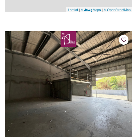
Leaflet
|
©
Maps
|
© OpenStreetMap
Jawg