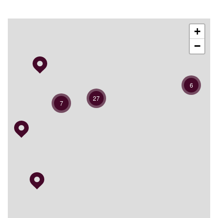
+
−
6
27
7