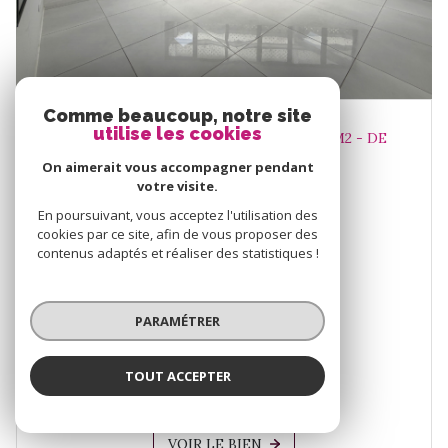
Comme beaucoup, notre site
utilise les cookies
À LOUER - LOCAL PROFESSIONNEL 80M2 - DE
STANDING ET CLÉ EN MAIN -...
On aimerait vous accompagner pendant
votre visite.
En poursuivant, vous acceptez l'utilisation des
LES ABYMES (97139)
cookies par ce site, afin de vous proposer des
contenus adaptés et réaliser des statistiques !
Local professionnel 80 m²
1
PARAMÉTRER
2 000 € / mois HT - HC*
Proposé par
TOUT ACCEPTER
Agence ALIAS Immobilier
VOIR LE BIEN