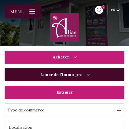
0
FR
MENU
Acheter
Louer
de l'immo pro
De l'ancien
Du neuf
Estimer
à l'année
De l'immo pro
De l'immo pro
Type de commerce