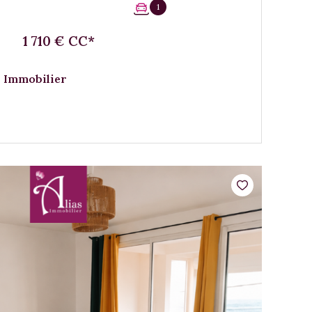
1
1 710 € CC*
 Immobilier
VOIR LE BIEN