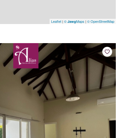
Leaflet
|
©
Maps
|
© OpenStreetMap
Jawg