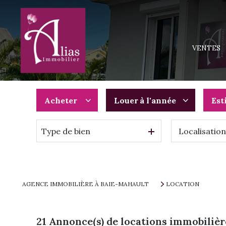
MAISONS
APPARTEM
VENTES
TERRAINS
IMMEUBLE
PROGRAMM
Acheter
Louer
à l'année
Est
Type de bien
De l'ancien
à l'année
Du neuf
De l'immo pro
De l'immo pro
AGENCE IMMOBILIÈRE À BAIE-MAHAULT
LOCATION
21
Annonce(s) de locations immobilièr