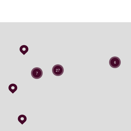
6
27
7