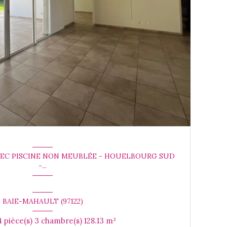
AVEC PISCINE NON MEUBLÉE - HOUELBOURG SUD
-...
BAIE-MAHAULT (97122)
Maison 4 pièce(s) 3 chambre(s) 128.13 m²