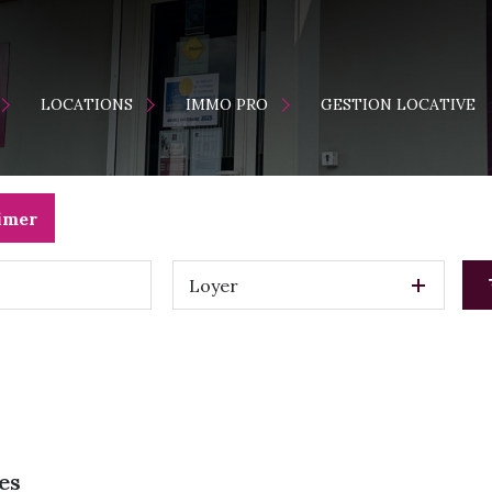
ENTS
MAISONS
LOCATION
LOCATIONS
IMMO PRO
GESTION LOCATIVE
APPARTEMENTS
VENTE
S
ES NEUFS
imer
Loyer
es