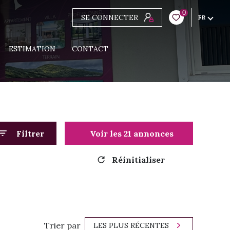
0
SE CONNECTER
FR
ESTIMATION
CONTACT
Filtrer
Voir les
21
annonces
Réinitialiser
Trier par
LES PLUS RÉCENTES