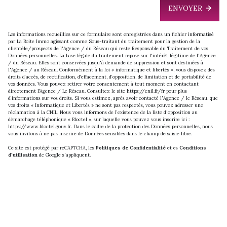
ENVOYER
Les informations recueillies sur ce formulaire sont enregistrées dans un fichier informatisé
par La Boite Immo agissant comme Sous-traitant du traitement pour la gestion de la
clientèle/prospects de l'Agence / du Réseau qui reste Responsable du Traitement de vos
Données personnelles. La base légale du traitement repose sur l'intérêt légitime de l'Agence
/ du Réseau. Elles sont conservées jusqu'à demande de suppression et sont destinées à
l'Agence / au Réseau. Conformément à la loi « informatique et libertés », vous disposez des
droits d’accès, de rectification, d’effacement, d’opposition, de limitation et de portabilité de
vos données. Vous pouvez retirer votre consentement à tout moment en contactant
directement l’Agence / Le Réseau. Consultez le site
https://cnil.fr/fr
pour plus
d’informations sur vos droits. Si vous estimez, après avoir contacté l'Agence / le Réseau, que
vos droits « Informatique et Libertés » ne sont pas respectés, vous pouvez adresser une
réclamation à la CNIL. Nous vous informons de l’existence de la liste d'opposition au
démarchage téléphonique « Bloctel », sur laquelle vous pouvez vous inscrire ici :
https://www.bloctel.gouv.fr
. Dans le cadre de la protection des Données personnelles, nous
vous invitons à ne pas inscrire de Données sensibles dans le champ de saisie libre.
Ce site est protégé par reCAPTCHA, les
Politiques de Confidentialité
et es
Conditions
d'utilisation
de Google s'appliquent.