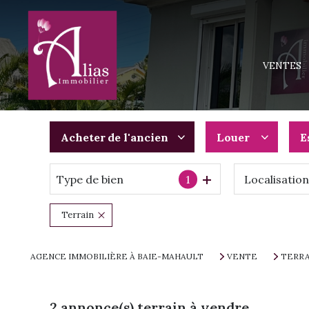
MAISONS
APPARTEM
VENTES
TERRAINS
IMMEUBLE
PROGRAMM
Acheter
de l'ancien
Louer
E
Type de bien
1
De l'ancien
à l'année
Du neuf
De l'immo pro
Terrain
De l'immo pro
AGENCE IMMOBILIÈRE À BAIE-MAHAULT
VENTE
TERRA
2
annonce(s) terrain à vendre