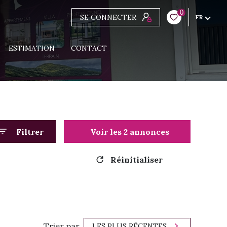
0
SE CONNECTER
FR
ESTIMATION
CONTACT
Filtrer
Voir les
2
annonces
Réinitialiser
Trier par
LES PLUS RÉCENTES