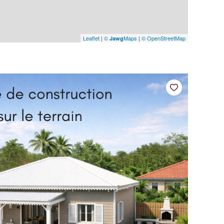
Leaflet
|
©
Maps
|
© OpenStreetMap
Jawg