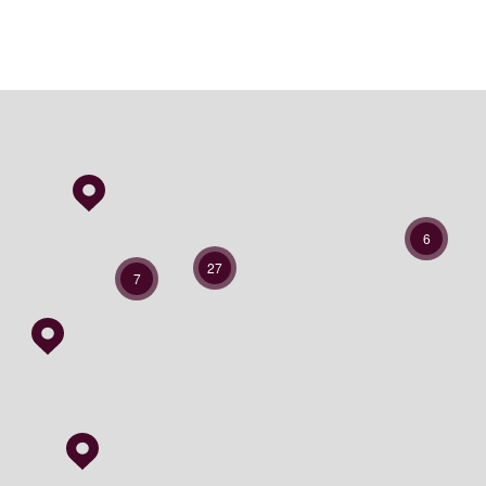
6
27
7