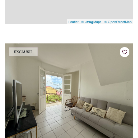
Leaflet
|
©
Maps
|
© OpenStreetMap
Jawg
EXCLUSIF