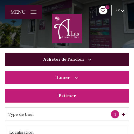
0
FR
MENU
Acheter
de l'ancien
Louer
De l'ancien
Du neuf
Estimer
à l'année
De l'immo pro
De l'immo pro
Type de bien
1