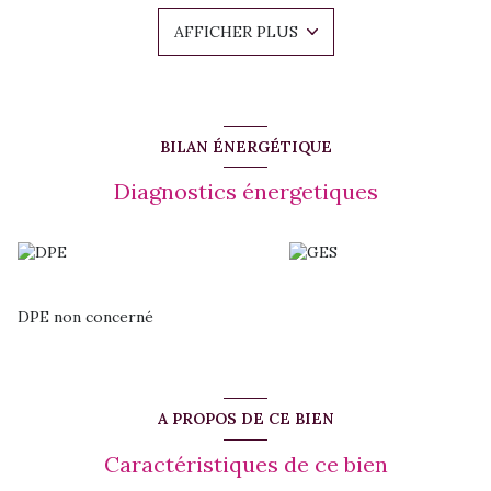
Une salle d’attente / accueil
AFFICHER PLUS
Un bloc sanitaire PMR
Local de standing bénéficiant d’un environnement
professionnel de qualité.
Conditions locatives :
Loyer mensuel : 2 000 € HT
Charges locatives : 208 € HT
BILAN ÉNERGÉTIQUE
Dépôt de garantie : 4 000 €
Honoraires d’agence : 2 880 € HT
Diagnostics énergetiques
Frais de bail notarié : 600 €
Pour toute information complémentaire ou visite :
Flavie Sanchez
Alias Immobilier
0690 41 99 74
DPE non concerné
A PROPOS DE CE BIEN
Caractéristiques de ce bien