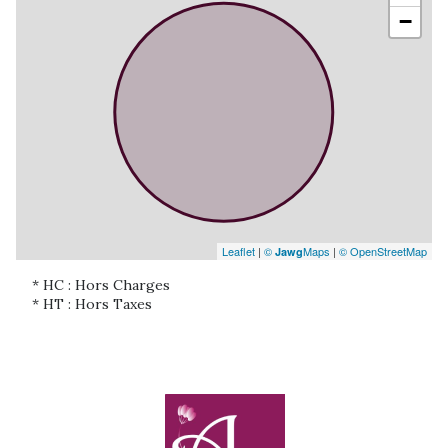
−
Leaflet
|
©
Maps
|
© OpenStreetMap
Jawg
* HC : Hors Charges
* HT : Hors Taxes