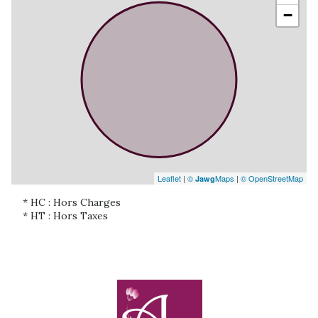
−
Leaflet
|
©
Maps
|
© OpenStreetMap
Jawg
* HC : Hors Charges
* HT : Hors Taxes