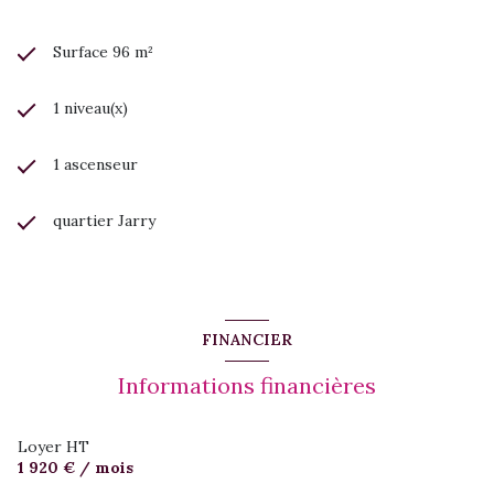
- Idéal professions libérales, juridiques, médicales ou sociétés
de services
Installez votre activité dans un environnement professionnel
Surface 96 m²
qui reflète l'excellence de votre savoir-faire.
Pour toute information complémentaire ou organiser
une visite, contactez :
1 niveau(x)
Flavie SANCHEZ au
0690 41 99 74
1 ascenseur
quartier Jarry
FINANCIER
Informations financières
Loyer HT
1 920 € / mois