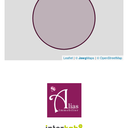
Leaflet
|
©
Maps
|
© OpenStreetMap
Jawg