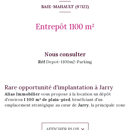
BAIE-MAHAULT (97122)
Entrepôt 1100 m²
Nous consulter
Réf
Depot-1100m2-Parking
Rare opportunité d'implantation à Jarry
Alias Immobilier
vous propose à la location un dépôt
d'environ
1 100 m² de plain-pied
, bénéficiant d'un
emplacement stratégique au cœur de
Jarry
, la principale zone
d'activités de Guadeloupe.
Ce bien rare offre une excellente visibilité commerciale grâce
à sa situation privilégiée et son accès direct depuis
deux
rues
, facilitant les flux de circulation et les livraisons.
AFFICHER PLUS