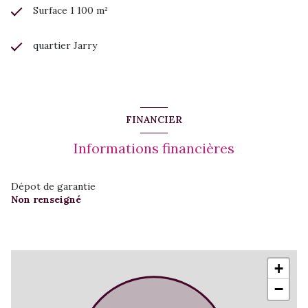
Surface 1 100 m²
Bien rare sur le marché
Excellente visibilité
Double accès depuis deux rues
quartier Jarry
Grand parking
Dépôt de plain-pied
Bureaux en mezzanine
Fort potentiel d'aménagement
Vous souhaitez obtenir davantage d'informations ou
organiser une visite ?
FINANCIER
Contactez
Flavie SANCHEZ
chez
Alias Immobilier
au
06 90
41 99 74
.
Informations financières
Dépot de garantie
Non renseigné
+
−