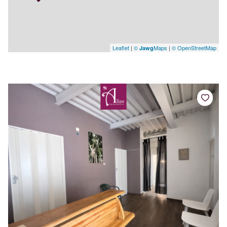
Leaflet
|
©
Maps
|
© OpenStreetMap
Jawg