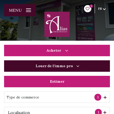
0
FR
MENU
Acheter
Louer
de l'immo pro
De l'ancien
De l'immo pro
Estimer
à l'année
De l'immo pro
Type de commerce
1
1
Localisation