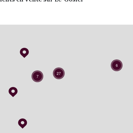
6
27
7