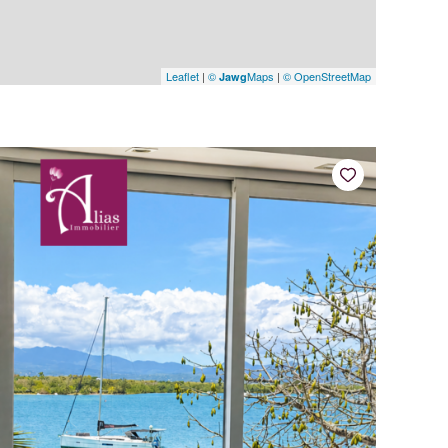
Leaflet
|
©
Maps
|
© OpenStreetMap
Jawg