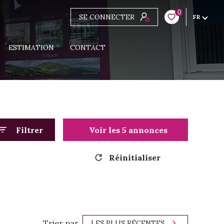
0
SE CONNECTER
FR
ESTIMATION
CONTACT
Filtrer
Voir les
5
annonces
Réinitialiser
Trier par
LES PLUS RÉCENTES