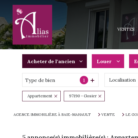
MAISONS
APPARTEM
VENTES
TERRAINS
IMMEUBLE
PROGRAMM
Acheter
de l'ancien
Louer
E
Type de bien
1
Localisation
De l'ancien
à l'année
Du neuf
De l'immo pro
Appartement
97190 - Gosier
De l'immo pro
AGENCE IMMOBILIÈRE À BAIE-MAHAULT
VENTE
LE GO
5
annonce(s) immobilière(s) : Apparte