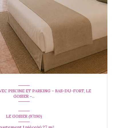
EC PISCINE ET PARKING – BAS-DU-FORT, LE
GOSIER –...
LE GOSIER (97190)
Appartement 1 pièce(s) 27 m²