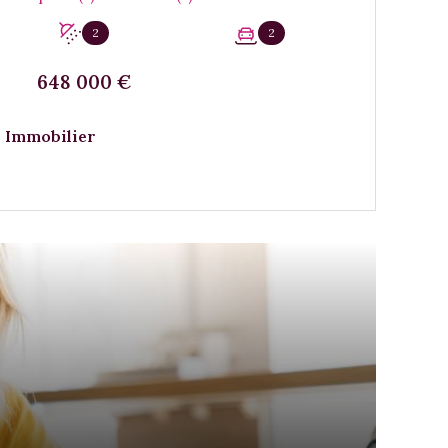
2
2
648 000 €
 Immobilier
VOIR LE BIEN