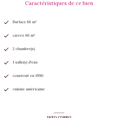
Citerne d'eau
Caractéristiques de ce bien
Une place de parking privative
Accès à pied aux plages, commerces, restaurants et
commodités
Rare sur le marché, cet appartement réunit tous les critères
Surface 66 m²
recherchés pour profiter d'une qualité de vie exceptionnelle
ou réaliser un investissement patrimonial de premier ordre.
carrez 66 m²
2 chambre(s)
1 salle(s) d'eau
construit en 1990
cuisine américaine
INFO COPRO