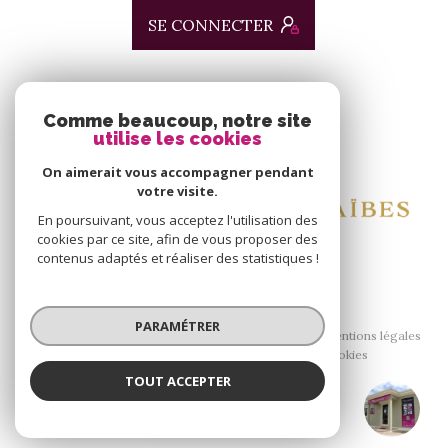
SE CONNECTER
ADHÉRENTS
Comme beaucoup, notre site
utilise les cookies
Nous adhérons
On aimerait vous accompagner pendant
votre visite.
En poursuivant, vous acceptez l'utilisation des
cookies par ce site, afin de vous proposer des
contenus adaptés et réaliser des statistiques !
© 2026 | Tous droits réservés
PARAMÉTRER
Nos honoraires
Nos partenaires
Mentions légales
Admin
Politique RGPD
Cookies
TOUT ACCEPTER
Réalisé par :
Agence ALIAS Immobilier
Agence