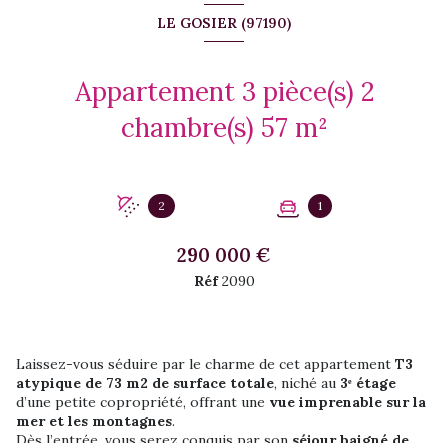
LE GOSIER (97190)
Appartement 3 pièce(s) 2
chambre(s) 57 m²
2
1
290 000 €
Réf
2090
Laissez-vous séduire par le charme de cet appartement
T3
atypique de 73 m2 de surface totale
, niché au
3ᵉ étage
d’une petite copropriété, offrant une
vue imprenable sur la
mer et les montagnes
.
Dès l’entrée, vous serez conquis par son
séjour baigné de