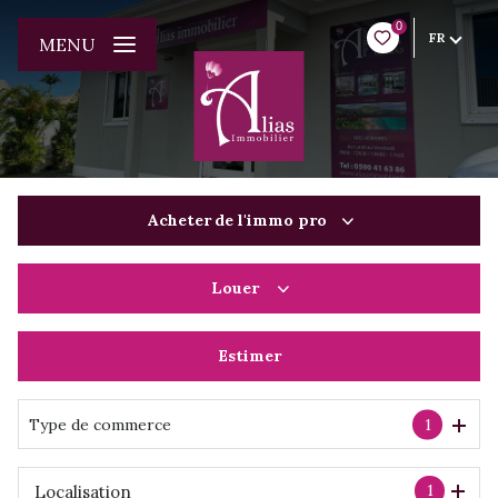
0
FR
MENU
Acheter
de l'immo pro
Louer
De l'ancien
De l'immo pro
Estimer
à l'année
De l'immo pro
Type de commerce
1
1
Localisation