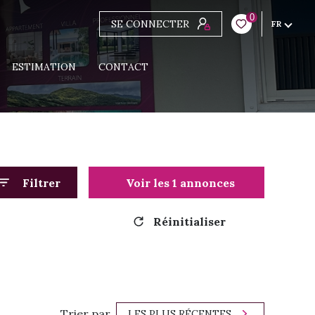
0
SE CONNECTER
FR
ESTIMATION
CONTACT
Filtrer
Voir les
1
annonces
Réinitialiser
Trier par
LES PLUS RÉCENTES