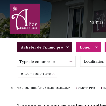
MAISONS
APPARTEM
VENTES
TERRAINS
IMMEUBLE
PROGRAMM
Acheter
de l'immo pro
Louer
Type de commerce
Localisation
De l'ancien
à l'année
Du neuf
De l'immo p
97100 - Basse-Terre
De l'immo pro
AGENCE IMMOBILIÈRE À BAIE-MAHAULT
VENTE PRO
B
1
annonces de ventes professionnelles