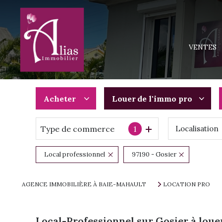
MAISONS
APPARTEM
VENTES
TERRAINS
IMMEUBLE
PROGRAMM
Acheter
Louer
de l'immo pro
Type de commerce
1
Localisation
De l'ancien
à l'année
Du neuf
De l'immo pro
Local professionnel
97190 - Gosier
De l'immo pro
AGENCE IMMOBILIÈRE À BAIE-MAHAULT
LOCATION PRO
Local-Professionnel sur Gosier à loue