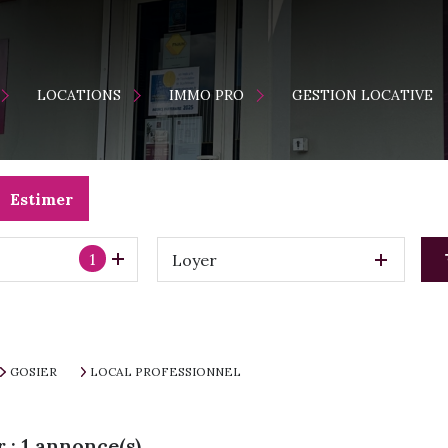
ENTS
MAISONS
LOCATION
LOCATIONS
IMMO PRO
GESTION LOCATIVE
APPARTEMENTS
VENTE
S
ES NEUFS
Estimer
1
Loyer
GOSIER
LOCAL PROFESSIONNEL
r :
1
annonce(s)