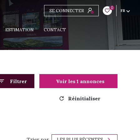
0
SE CONNECTER
FR
ESTIMATION
CONTACT
Filtrer
Voir les
1
annonces
Réinitialiser
Trier par
LES PLUS RÉCENTES