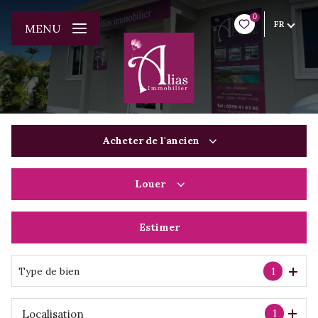
0
FR
MENU
Acheter
de l'ancien
Louer
De l'ancien
Du neuf
Estimer
à l'année
De l'immo pro
De l'immo pro
Type de bien
1
1
Localisation