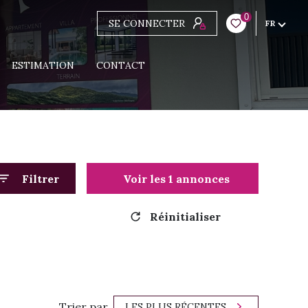
0
SE CONNECTER
FR
ESTIMATION
CONTACT
Filtrer
Voir les
1
annonces
Réinitialiser
Trier par
LES PLUS RÉCENTES