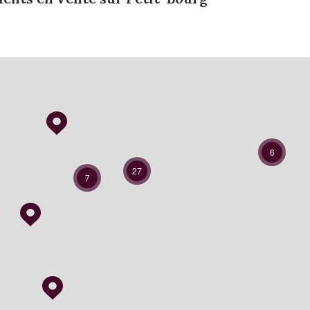
6
27
7