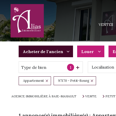
MAISONS
APPARTEM
VENTES
TERRAINS
IMMEUBLE
PROGRAMM
Acheter
de l'ancien
Louer
E
Type de bien
1
Localisation
De l'ancien
à l'année
Du neuf
De l'immo pro
Appartement
97170 - Petit-Bourg
De l'immo pro
AGENCE IMMOBILIÈRE À BAIE-MAHAULT
VENTE
PETIT
1
annonce(s) immobilière(s) : Apparte