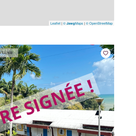
Leaflet
|
©
Maps
|
© OpenStreetMap
Jawg
CLUSIF