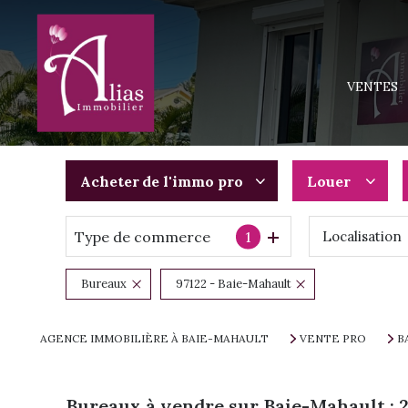
MAISONS
APPARTEM
VENTES
TERRAINS
IMMEUBLE
PROGRAMM
Acheter
de l'immo pro
Louer
Type de commerce
1
Localisation
De l'ancien
à l'année
Du neuf
De l'immo p
Bureaux
97122 - Baie-Mahault
De l'immo pro
AGENCE IMMOBILIÈRE À BAIE-MAHAULT
VENTE PRO
B
Bureaux à vendre sur Baie-Mahault :