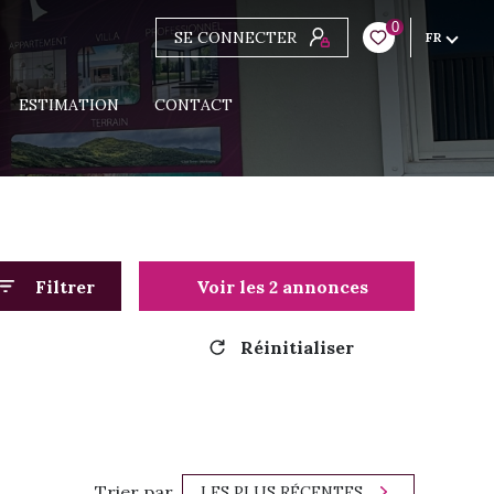
0
SE CONNECTER
FR
ESTIMATION
CONTACT
Filtrer
Voir les
2
annonces
Réinitialiser
Trier par
LES PLUS RÉCENTES