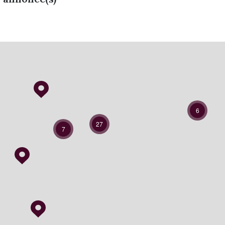
6
27
7