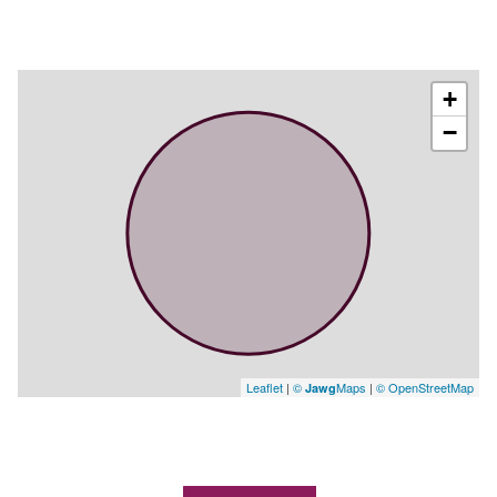
+
−
Leaflet
|
©
Maps
|
© OpenStreetMap
Jawg