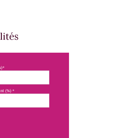
lités
s)*
nt (%) *