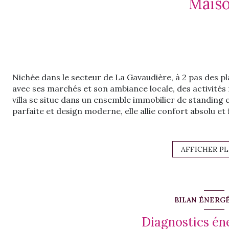
Mais
Nichée dans le secteur de La Gavaudière, à 2 pas des pl
avec ses marchés et son ambiance locale, des activités n
villa se situe dans un ensemble immobilier de standing 
parfaite et design moderne, elle allie confort absolu et 
saisonnière ou en habitation principale.
Sa surface totale de 142 m2 se répartie comme suit:
- un séjour ouvert et convivial avec une cuisine aména
AFFICHER P
une vue panoramique sur un jardin paysagé et une piscine
- la villa propose 3 chambres spacieuses, dotées de g
naturelle d'entrer dans la pièce et créant une atmosp
sa propre salle de bain privative aménagée.
BILAN ÉNERG
La villa dispose d'emplacements de stationnement priva
entièrement clôturé et fermé par un portail électrique, 
Diagnostics én
LIVRAISON DERNIER TRIMESTRE 2025.