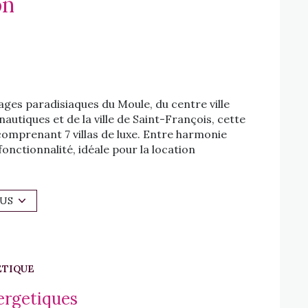
on
ages paradisiaques du Moule, du centre ville
autiques et de la ville de Saint-François, cette
comprenant 7 villas de luxe. Entre harmonie
fonctionnalité, idéale pour la location
gée donne sur une terrasse de 51 m2, offrant
LUS
 au sel, invitant à la détente.
randes fenêtres permettant une lumière
hère chaleureuse. Chaque chambre bénificie de
ÉTIQUE
tifs. Le terrain d'une surface de 506 m2 est
assurant ainsi la sécurité de leurs biens.
ergetiques