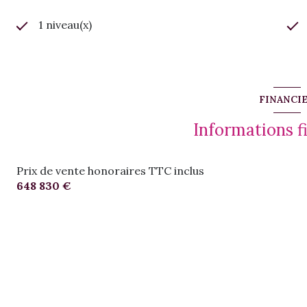
1 niveau(x)
FINANCI
Informations f
Prix de vente honoraires TTC inclus
648 830 €