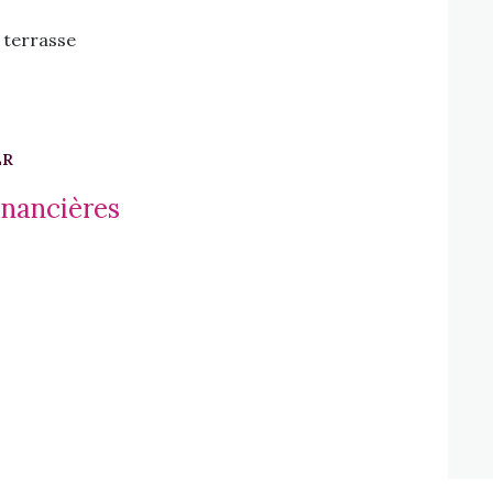
terrasse
ER
inancières