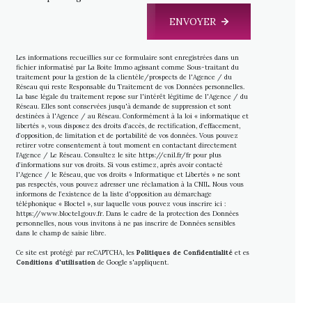
ENVOYER
Les informations recueillies sur ce formulaire sont enregistrées dans un
fichier informatisé par La Boite Immo agissant comme Sous-traitant du
traitement pour la gestion de la clientèle/prospects de l'Agence / du
Réseau qui reste Responsable du Traitement de vos Données personnelles.
La base légale du traitement repose sur l'intérêt légitime de l'Agence / du
Réseau. Elles sont conservées jusqu'à demande de suppression et sont
destinées à l'Agence / au Réseau. Conformément à la loi « informatique et
libertés », vous disposez des droits d’accès, de rectification, d’effacement,
d’opposition, de limitation et de portabilité de vos données. Vous pouvez
retirer votre consentement à tout moment en contactant directement
l’Agence / Le Réseau. Consultez le site
https://cnil.fr/fr
pour plus
d’informations sur vos droits. Si vous estimez, après avoir contacté
l'Agence / le Réseau, que vos droits « Informatique et Libertés » ne sont
pas respectés, vous pouvez adresser une réclamation à la CNIL. Nous vous
informons de l’existence de la liste d'opposition au démarchage
téléphonique « Bloctel », sur laquelle vous pouvez vous inscrire ici :
https://www.bloctel.gouv.fr
. Dans le cadre de la protection des Données
personnelles, nous vous invitons à ne pas inscrire de Données sensibles
dans le champ de saisie libre.
Ce site est protégé par reCAPTCHA, les
Politiques de Confidentialité
et es
Conditions d'utilisation
de Google s'appliquent.