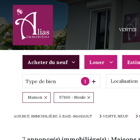
MAISONS
APPARTEM
VENTES
TERRAINS
IMMEUBLE
PROGRAMM
Acheter
du neuf
Louer
Esti
Type de bien
1
Localisation
De l'ancien
à l'année
Du neuf
De l'immo pro
Maison
97160 - Moule
De l'immo pro
AGENCE IMMOBILIÈRE À BAIE-MAHAULT
VENTE NEUF
7
annonce(s) immobilière(s) : Maisons