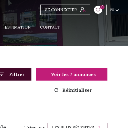
0
SE CONNECTER
FR
ESTIMATION
CONTACT
Filtrer
Voir les
7
annonces
Réinitialiser
ule
Trier par
LES PLUS RÉCENTES