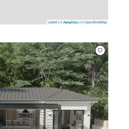
Leaflet
|
©
Maps
|
© OpenStreetMap
Jawg