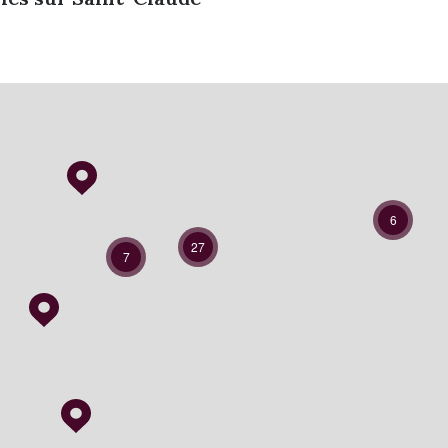
6
27
7