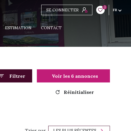
0
SE CONNECTER
FR
ESTIMATION
CONTACT
Filtrer
Voir les
6
annonces
Réinitialiser
Trier par
LES PLUS RÉCENTES