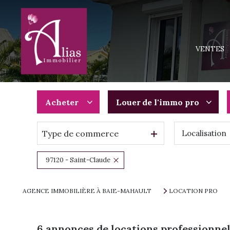
MAISONS
APPARTEM
VENTES
TERRAINS
IMMEUBLE
PROGRAMM
Acheter
Louer
de l'immo pro
Type de commerce
Localisation
De l'ancien
à l'année
Du neuf
De l'immo pro
97120 - Saint-Claude
De l'immo pro
AGENCE IMMOBILIÈRE À BAIE-MAHAULT
LOCATION PRO
6
annonces de locations professionnel