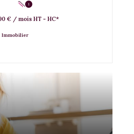
1
590 € / mois HT - HC*
 Immobilier
VOIR LE BIEN