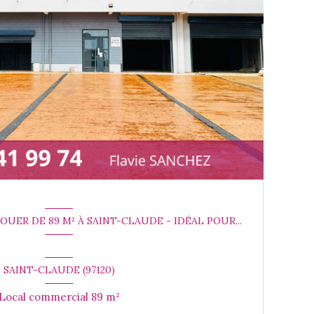
UER DE 89 M² À SAINT-CLAUDE - IDÉAL POUR...
SAINT-CLAUDE (97120)
Local commercial 89 m²