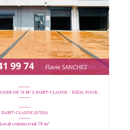
UER DE 79 M² À SAINT-CLAUDE - IDÉAL POUR...
SAINT-CLAUDE (97120)
Local commercial 79 m²