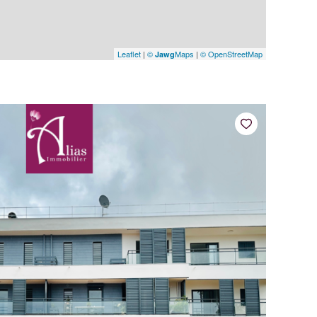
Leaflet
|
©
Maps
|
© OpenStreetMap
Jawg