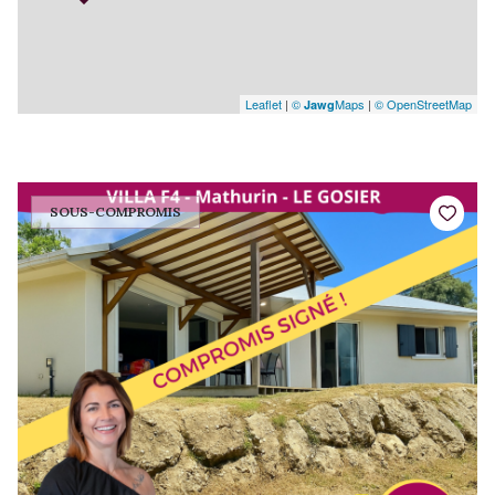
Leaflet
|
©
Maps
|
© OpenStreetMap
Jawg
SOUS-COMPROMIS