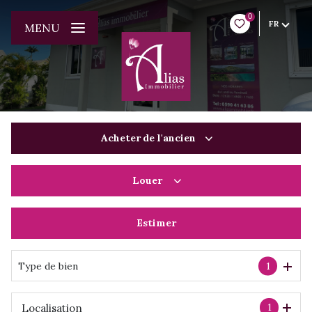
0
FR
MENU
Acheter
de l'ancien
Louer
De l'ancien
Du neuf
Estimer
à l'année
De l'immo pro
De l'immo pro
Type de bien
1
1
Localisation