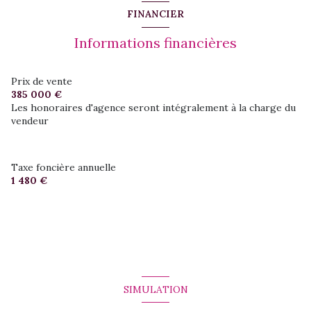
chambre
8.13 m²
FINANCIER
chambre
19 m²
Informations financières
chambre
12.71 m²
salle de bain
6.53 m²
Prix de vente
385 000 €
salon/sejour
24.43 m²
Les honoraires d'agence seront intégralement à la charge du
vendeur
cuisine
16.83 m²
Taxe foncière annuelle
1 480 €
SIMULATION