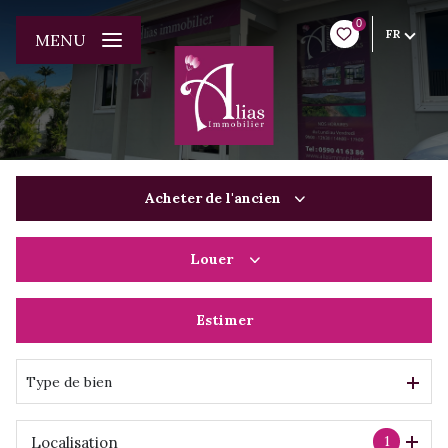
0
FR
MENU
Acheter
de l'ancien
Louer
De l'ancien
Du neuf
Estimer
à l'année
De l'immo pro
De l'immo pro
Type de bien
1
Localisation