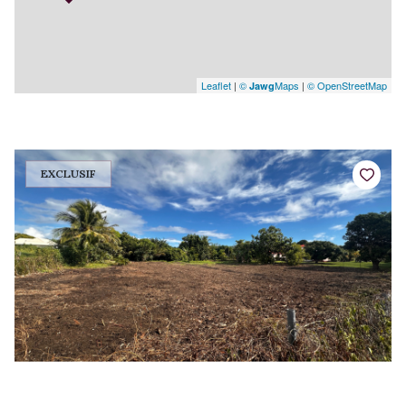
Leaflet
|
©
Maps
|
© OpenStreetMap
Jawg
EXCLUSIF