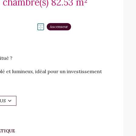
Appartement 4 pièce(s) 3 chambre(s) 82.53 m²
Ascenseur
itué ?
 et lumineux, idéal pour un investissement
LUS
mé et sécurisé
ÉTIQUE