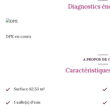
Ses points forts :
Diagnostics én
✔ Grande pièce de vie avec salon + salle à manger
✔ Cuisine séparée entièrement équipée
✔Possibilité de créer une 4ème chambre
✔ Entièrement rénové, aucun travaux à prévoir
DPE en cours
A PROPOS DE 
Caractéristiques
Surface 82,53 m²
1 salle(s) d'eau