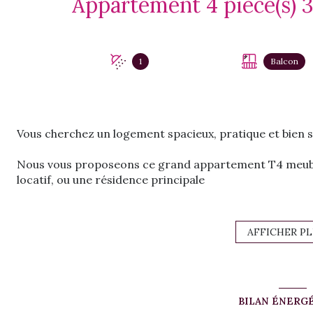
1
Balcon
Vous cherchez un logement spacieux, pratique et bien s
Nous vous proposeons ce grand appartement T4 meublé
locatif, ou une résidence principale
Emplacement stratégique :
✔ À proximité des grands axes
AFFICHER P
✔ Proche de la faculté
✔ À moins de 10 min de Jarry
Situé au 3ᵉ étage avec ascenseur dans un immeuble fer
BILAN ÉNERG