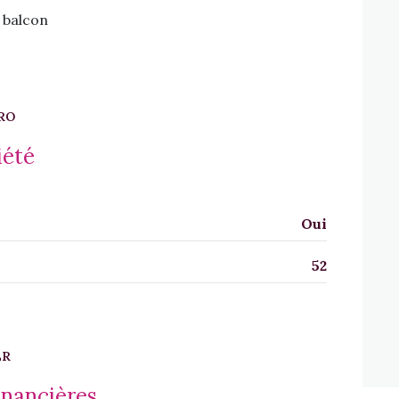
balcon
RO
iété
Oui
52
ER
inancières