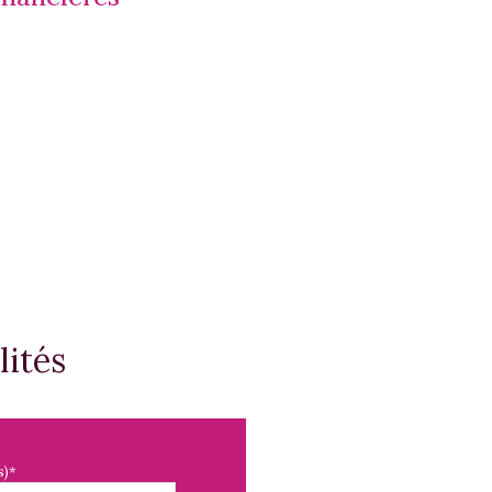
lités
s)*