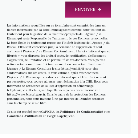
ENVOYER
Les informations recueillies sur ce formulaire sont enregistrées dans un
fichier informatisé par La Boite Immo agissant comme Sous-traitant du
traitement pour la gestion de la clientèle/prospects de l'Agence / du
Réseau qui reste Responsable du Traitement de vos Données personnelles.
La base légale du traitement repose sur l'intérêt légitime de l'Agence / du
Réseau. Elles sont conservées jusqu'à demande de suppression et sont
destinées à l'Agence / au Réseau. Conformément à la loi « informatique et
libertés », vous disposez des droits d’accès, de rectification, d’effacement,
d’opposition, de limitation et de portabilité de vos données. Vous pouvez
retirer votre consentement à tout moment en contactant directement
l’Agence / Le Réseau. Consultez le site
https://cnil.fr/fr
pour plus
d’informations sur vos droits. Si vous estimez, après avoir contacté
l'Agence / le Réseau, que vos droits « Informatique et Libertés » ne sont
pas respectés, vous pouvez adresser une réclamation à la CNIL. Nous vous
informons de l’existence de la liste d'opposition au démarchage
téléphonique « Bloctel », sur laquelle vous pouvez vous inscrire ici :
https://www.bloctel.gouv.fr
. Dans le cadre de la protection des Données
personnelles, nous vous invitons à ne pas inscrire de Données sensibles
dans le champ de saisie libre.
Ce site est protégé par reCAPTCHA, les
Politiques de Confidentialité
et es
Conditions d'utilisation
de Google s'appliquent.