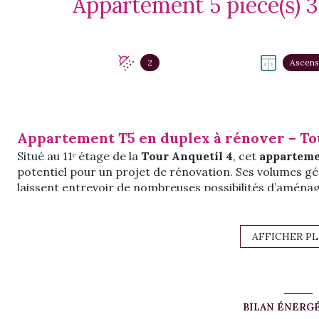
2
Ascens
Appartement T5 en duplex à rénover – To
Situé au 11ᵉ étage de la
Tour Anquetil 4
, cet
apparteme
potentiel pour un projet de rénovation. Ses volumes gé
laissent entrevoir de nombreuses possibilités d’aména
projet locatif étudiant
, à proximité du secteur recher
L’entrée se fait par l’étage supérieur, où un
couloir de 
d’eau avec WC
.
AFFICHER P
Au rez-de-chaussée, l’
escalier
ouvre sur un
séjour/sal
Un
couloir
dessert ensuite une
troisième chambre
de 
seconde salle d’eau
, un
WC indépendant
, un
débarras
facilement être transformé en
quatrième chambre
ou
BILAN ÉNERG
L’appartement dispose également d’une
terrasse
.