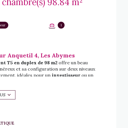
Appartement 5 pièce(s) 3 chambre(s) 98.84 m²
eur
1
ur Anquetil 4, Les Abymes
nt T5 en duplex
de 98 m2
offre un beau
néreux et sa configuration sur deux niveaux
gement, idéales pour un
investisseur
ou un
ché de
Baimbridge
.
desserte
mène à
deux chambres
et à une
salle
LUS
on
convivial, prolongé par une
cuisine fermée
.
même superficie que celles de l’étage, une
, ainsi qu’un
espace salle à manger
pouvant
 en
bureau
.
ÉTIQUE