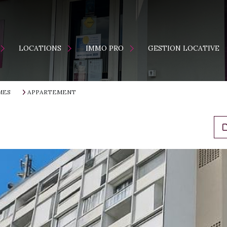
ENTS
MAISONS
LOCATION
LOCATIONS
IMMO PRO
GESTION LOCATIVE
APPARTEMENTS
VENTE
S
MES
APPARTEMENT
ES NEUFS