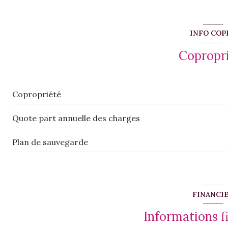
cuisine
salon/sejour
INFO COP
salon/sejour
Copropr
chambre
salle de bain
Copropriété
chambre
Quote part annuelle des charges
chambre
Plan de sauvegarde
FINANCI
Informations f