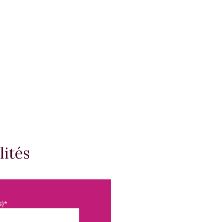
lités
s)*