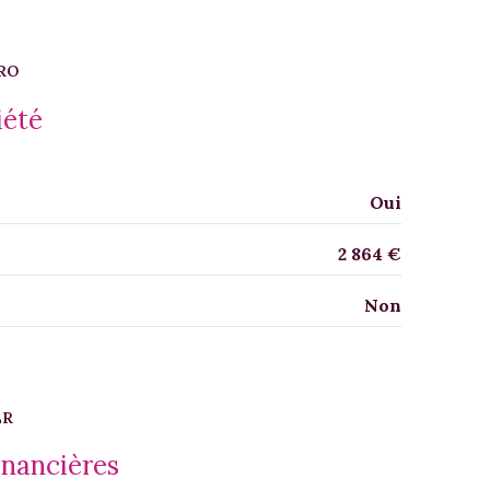
12.14 m²
26.30 m²
RO
8.89 m²
iété
11.46 m²
2.71 m²
Oui
11.57 m²
2 864 €
11.6 m²
Non
ER
inancières