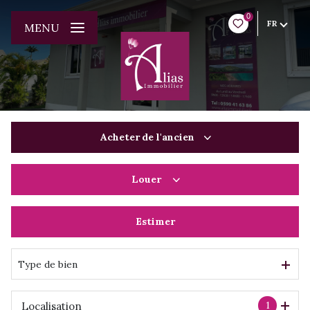
0
FR
MENU
Acheter
de l'ancien
Louer
De l'ancien
Du neuf
Estimer
à l'année
De l'immo pro
De l'immo pro
Type de bien
1
Localisation