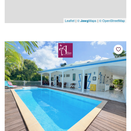
Leaflet
|
©
Maps
|
© OpenStreetMap
Jawg