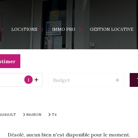
ENTS
MAISONS
LOCATION
LOCATIONS
IMMO PRO
GESTION LOCATIVE
APPARTEMENTS
VENTE
S
ES NEUFS
stimer
1
Budget
MAHAULT
MAISON
T4
Désolé, aucun bien n'est disponible pour le moment.