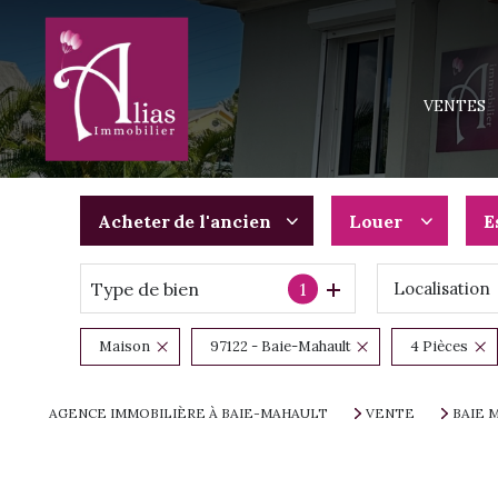
MAISONS
APPARTEM
VENTES
TERRAINS
IMMEUBLE
PROGRAMM
Acheter
de l'ancien
Louer
E
Type de bien
1
Localisation
De l'ancien
à l'année
Du neuf
De l'immo pro
Maison
97122 - Baie-Mahault
4 Pièces
De l'immo pro
AGENCE IMMOBILIÈRE À BAIE-MAHAULT
VENTE
BAIE 