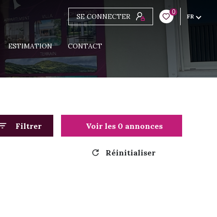
0
SE CONNECTER
FR
ESTIMATION
CONTACT
Filtrer
Voir les
0
annonces
Réinitialiser