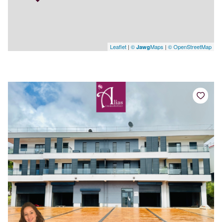
Leaflet
|
©
Maps
|
© OpenStreetMap
Jawg