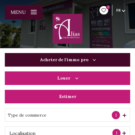
0
FR
MENU
Acheter
de l'immo pro
Louer
De l'ancien
Du neuf
Estimer
à l'année
De l'immo pro
De l'immo pro
Type de commerce
1
1
Localisation