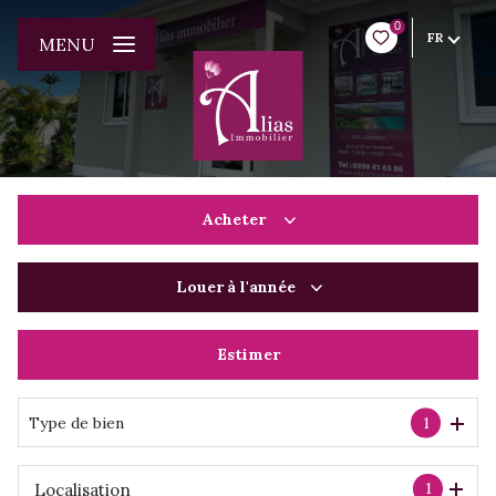
0
FR
MENU
Acheter
Louer
à l'année
De l'ancien
Du neuf
Estimer
à l'année
De l'immo pro
De l'immo pro
Type de bien
1
1
Localisation