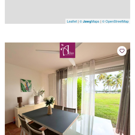
Leaflet
|
©
Maps
|
© OpenStreetMap
Jawg