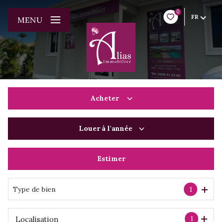
0
FR
MENU
Acheter
Louer
à l'année
De l'ancien
De l'immo pro
Estimer
à l'année
De l'immo pro
Type de bien
1
1
Localisation