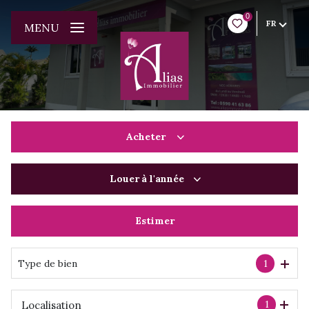
0
FR
MENU
Acheter
Louer
à l'année
De l'ancien
Du neuf
Estimer
à l'année
De l'immo pro
De l'immo pro
Type de bien
1
1
Localisation