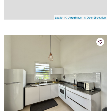
Leaflet
|
©
Maps
|
© OpenStreetMap
Jawg