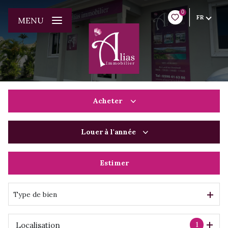
0
FR
MENU
Acheter
Louer
à l'année
De l'ancien
Du neuf
Estimer
à l'année
De l'immo pro
De l'immo pro
Type de bien
1
Localisation