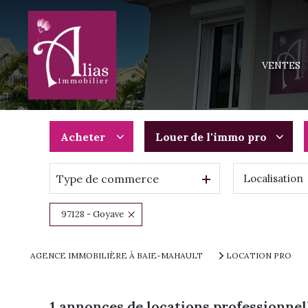
MAISONS
APPARTEM
VENTES
TERRAINS
IMMEUBLE
PROGRAMM
Acheter
Louer
de l'immo pro
Type de commerce
Localisation
De l'ancien
à l'année
Du neuf
De l'immo pro
97128 - Goyave
De l'immo pro
AGENCE IMMOBILIÈRE À BAIE-MAHAULT
LOCATION PRO
1
annonces de locations professionnel