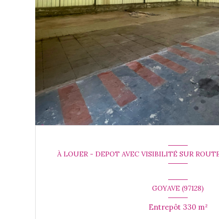
À LOUER - DEPOT AVEC VISIBILITÉ SUR ROUT
GOYAVE (97128)
Entrepôt 330 m²