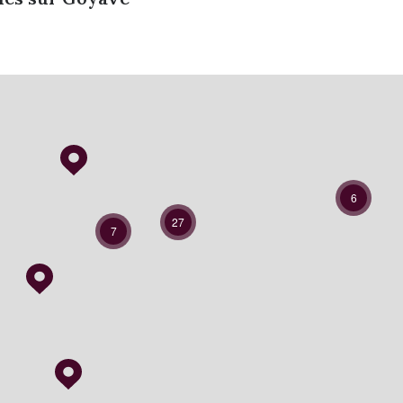
6
27
7