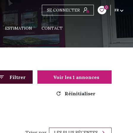
0
SE CONNECTER
FR
ESTIMATION
CONTACT
Filtrer
Voir les
1
annonces
Réinitialiser
Trier par
LES PLUS RÉCENTES