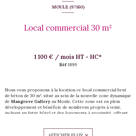
MOULE (97160)
Local commercial 30 m²
1 100 € / mois HT - HC*
Réf
1899
Nous vous proposons à la location ce local commercial brut
de béton de 30 m², situé au sein de la nouvelle zone dynamique
de
Mangrove Gallery
au Moule. Cette zone est en plein
développement et bénéficie de nombreux projets à venir,
incluant un futur hôtel et des logements à proximité, offrant
ainsi un fort potentiel de visibilité et de passage pour votre
activité.
Le local est livré brut, offrant une totale liberté
AFFICHER PLUS