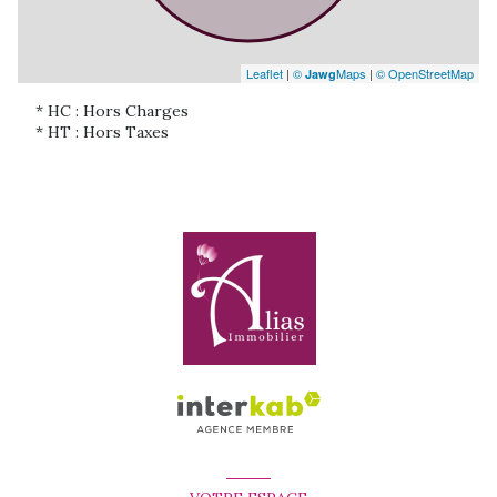
Leaflet
|
©
Maps
|
© OpenStreetMap
Jawg
* HC : Hors Charges
* HT : Hors Taxes