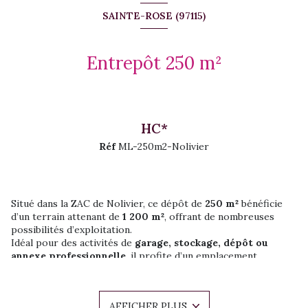
SAINTE-ROSE (97115)
Entrepôt 250 m²
HC*
Réf
ML-250m2-Nolivier
Situé dans la ZAC de Nolivier, ce dépôt de
250 m²
bénéficie
d’un terrain attenant de
1 200 m²
, offrant de nombreuses
possibilités d’exploitation.
Idéal pour des activités de
garage, stockage, dépôt ou
annexe professionnelle
, il profite d’un emplacement
stratégique à proximité de la voie principale.
Superficie du dépôt : 250 m²
Terrain : 1 200 m²
AFFICHER PLUS