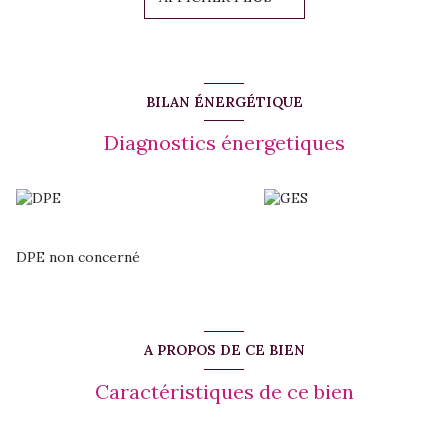
Conditions financières :
Loyer mensuel : 2 500 €
Provision sur charges : 250 € (taxe foncière)
Dépôt de garantie : 5 000 €
Honoraires d’agence : 3 300 €
Disponibilité : immédiate
BILAN ÉNERGÉTIQUE
Contact : Flavie Sanchez – 0690 41 99 74
Diagnostics énergetiques
DPE non concerné
A PROPOS DE CE BIEN
Caractéristiques de ce bien