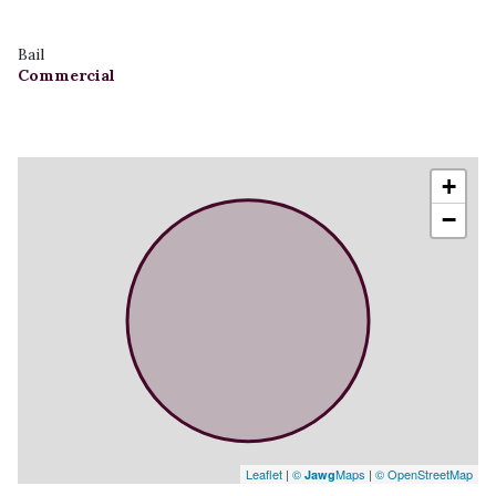
Bail
Commercial
+
−
Leaflet
|
©
Maps
|
© OpenStreetMap
Jawg