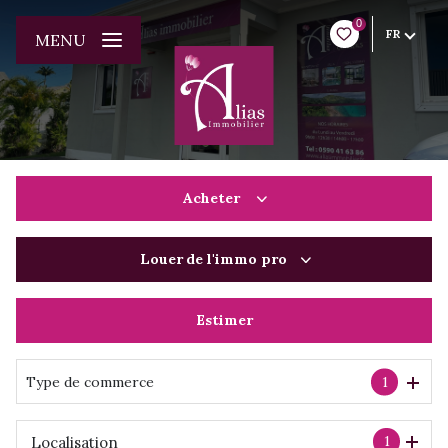
0
FR
MENU
Acheter
Louer
de l'immo pro
De l'ancien
De l'immo pro
Estimer
à l'année
De l'immo pro
Type de commerce
1
1
Localisation