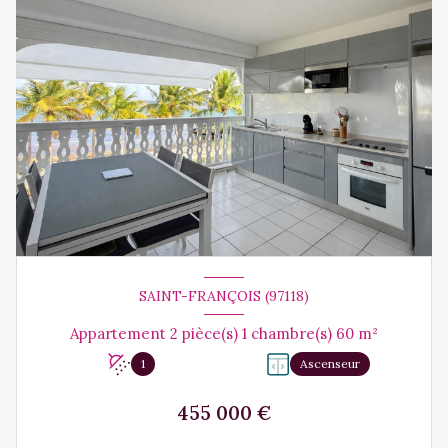
SAINT-FRANÇOIS (97118)
Appartement 2 pièce(s) 1 chambre(s) 60 m²
1
Ascenseur
455 000 €