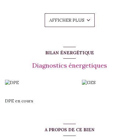
des principaux axes routiers.
L’appartement se compose d’une entrée avec placards
intégrés, d’un séjour lumineux ouvert sur une cuisine
AFFICHER PLUS
aménagée et fonctionnelle, ainsi que d’une belle terrasse
couverte fermée par des volets roulants, offrant une agréable
vue dégagée et un véritable espace de détente en toute
intimité.
L’espace nuit propose deux chambres climatisées, une salle
d’eau et un WC indépendant.
BILAN ÉNERGÉTIQUE
L’appartement dispose également d’une citerne, un véritable
confort au quotidien, ainsi que de deux places de parking
Diagnostics énergetiques
privatives.
Ce bien représente une excellente opportunité aussi bien
pour une résidence principale que pour un investissement
locatif.
DPE en cours
A PROPOS DE CE BIEN