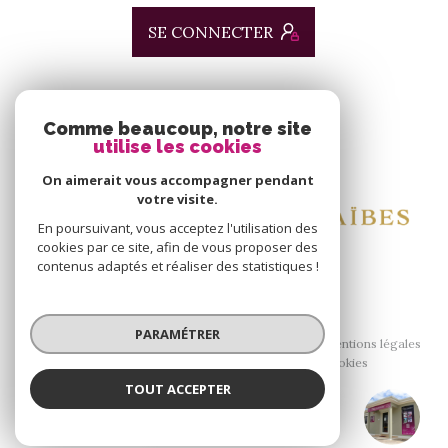
SE CONNECTER
ADHÉRENTS
Comme beaucoup, notre site
utilise les cookies
Nous adhérons
On aimerait vous accompagner pendant
votre visite.
En poursuivant, vous acceptez l'utilisation des
cookies par ce site, afin de vous proposer des
contenus adaptés et réaliser des statistiques !
© 2026 | Tous droits réservés
PARAMÉTRER
Nos honoraires
Nos partenaires
Mentions légales
Admin
Politique RGPD
Cookies
TOUT ACCEPTER
Réalisé par :
Agence ALIAS Immobilier
Agence