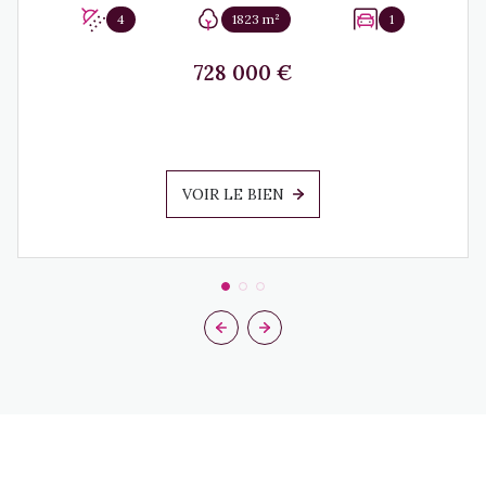
4
1823 m²
1
728 000 €
VOIR LE BIEN