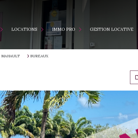
ENTS
MAISONS
LOCATION
LOCATIONS
IMMO PRO
GESTION LOCATIVE
APPARTEMENTS
VENTE
S
E MAHAULT
BUREAUX
ES NEUFS