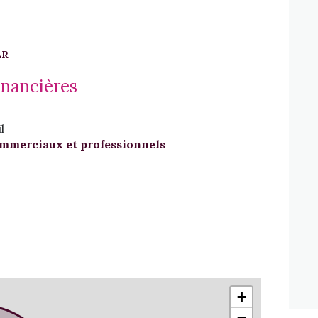
ER
inancières
l
mmerciaux et professionnels
+