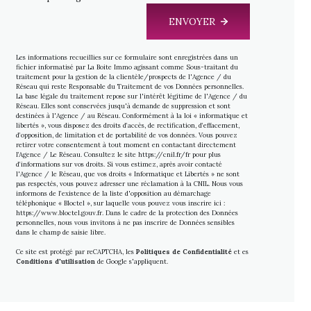
ENVOYER
Les informations recueillies sur ce formulaire sont enregistrées dans un
fichier informatisé par La Boite Immo agissant comme Sous-traitant du
traitement pour la gestion de la clientèle/prospects de l'Agence / du
Réseau qui reste Responsable du Traitement de vos Données personnelles.
La base légale du traitement repose sur l'intérêt légitime de l'Agence / du
Réseau. Elles sont conservées jusqu'à demande de suppression et sont
destinées à l'Agence / au Réseau. Conformément à la loi « informatique et
libertés », vous disposez des droits d’accès, de rectification, d’effacement,
d’opposition, de limitation et de portabilité de vos données. Vous pouvez
retirer votre consentement à tout moment en contactant directement
l’Agence / Le Réseau. Consultez le site
https://cnil.fr/fr
pour plus
d’informations sur vos droits. Si vous estimez, après avoir contacté
l'Agence / le Réseau, que vos droits « Informatique et Libertés » ne sont
pas respectés, vous pouvez adresser une réclamation à la CNIL. Nous vous
informons de l’existence de la liste d'opposition au démarchage
téléphonique « Bloctel », sur laquelle vous pouvez vous inscrire ici :
https://www.bloctel.gouv.fr
. Dans le cadre de la protection des Données
personnelles, nous vous invitons à ne pas inscrire de Données sensibles
dans le champ de saisie libre.
Ce site est protégé par reCAPTCHA, les
Politiques de Confidentialité
et es
Conditions d'utilisation
de Google s'appliquent.