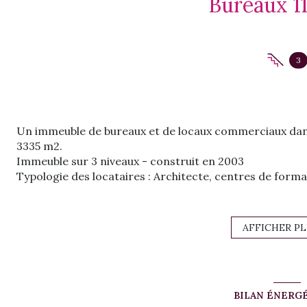
3
Un immeuble de bureaux et de locaux commerciaux dans 
3335 m2.
Immeuble sur 3 niveaux - construit en 2003
Typologie des locataires :
Architecte, centres de formati
médical, expert comptable, sociétés de transport,
Type de baux :
commerciaux et professionnels, (certains 
l’immeuble)
AFFICHER P
Taxe foncière :
environ 30.000 euros par an.
TRAVAUX A PREVOIR
BILAN ÉNERG