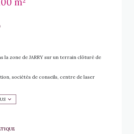
Bureaux 1100 m²
la zone de JARRY sur un terrain clôturé de
on, sociétés de conseils, centre de laser
locataires sont là depuis la livraison de
LUS
ÉTIQUE