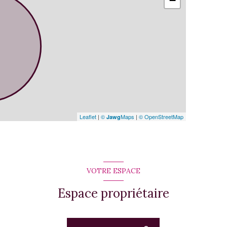
−
Leaflet
|
©
Maps
|
© OpenStreetMap
Jawg
VOTRE ESPACE
Espace propriétaire