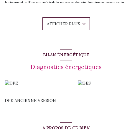
logement offre un agréable espace de vie lumineux avec coin
cuisine, une salle d’eau avec WC ainsi qu’une terrasse avec une
belle vue mer.
Ce studio au Moule conviendra parfaitement à une personne
AFFICHER PLUS
seule ou couple recherchant un appartement fonctionnel,
bien situé et bénéficiant d’un cadre agréable en Guadeloupe.
Caractéristiques du bien :
Studio au Moule
2ème étage
Vue mer
BILAN ÉNERGÉTIQUE
Terrasse
Salle d’eau avec WC
Diagnostics énergetiques
Conditions de location :
Loyer mensuel : 650 € hors charges
Internet inclus
Eau et EDF à la charge du locataire
Dépôt de garantie : 2 mois de loyer hors charges
Honoraires d’agence : 348,66 € TTC état des lieux inclus
DPE ANCIENNE VERSION
Disponible 1er septembre 2026.
Pour organiser une visite ou obtenir davantage
d’informations sur ce studio à louer au Moule, contactez
Flavie Sanchez – Alias Immobilier au 0690 41 99 74.
Gestion locative Alias immobilier
A PROPOS DE CE BIEN