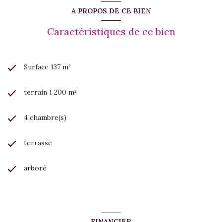
n’attend plus que vous ! Contactez-nous pour organiser une
A PROPOS DE CE BIEN
visite.
Appeler sans plus tarder Christelle Bordes d'Alias Immobilier
Caractéristiques de ce bien
au 0690 92 06 85.
Surface 137 m²
terrain 1 200 m²
4 chambre(s)
terrasse
arboré
FINANCIER