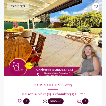
EXCLUSIF
BAIE-MAHAULT (97122)
Maison 4 pièce(s) 3 chambre(s) 115 m²
2
1000 m²
2