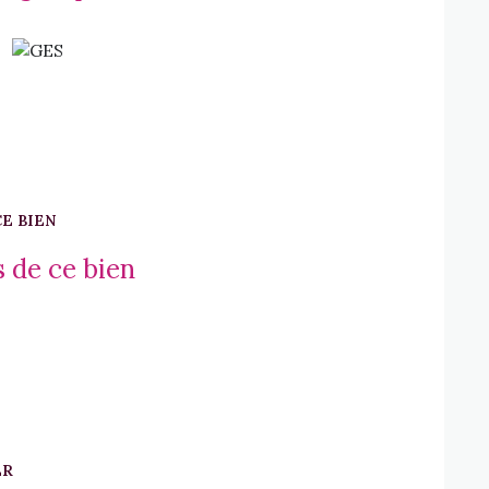
emble du cabinet médical selon votre projet
CE BIEN
 de ce bien
ER