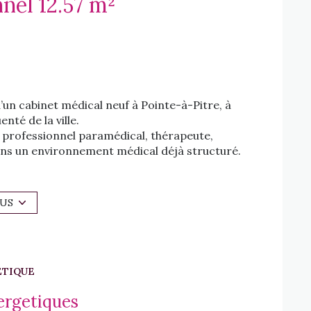
Local professionnel 12.57 m²
d’un cabinet médical neuf à Pointe-à-Pitre, à
nté de la ville.
, professionnel paramédical, thérapeute,
dans un environnement médical déjà structuré.
chaussée d’un immeuble sécurisé, avec deux
acilitant l’accueil de la patientèle.
 une rue accueillant déjà un laboratoire
LUS
té et des possibilités de stationnement dans les
spaces communs du cabinet comprenant :
ÉTIQUE
ergetiques
nts