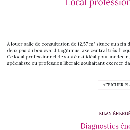
À louer salle de consultation de 12,57 m² située au sein 
deux pas du boulevard Légitimus, axe central très fréque
Ce local professionnel de santé est idéal pour médecin
spécialiste ou profession libérale souhaitant exercer 
La salle est située dans un cabinet médical en rez-de-
accès dont un accès PMR (personnes à mobilité réduite), f
Le cabinet bénéficie d’un emplacement stratégique dans
AFFICHER P
d’analyses médicales, avec un poste de police à proximi
environs.
Le professionnel locataire bénéficie également des e
une salle d’attente aménagée pour la patientèle
BILAN ÉNERG
deux blocs sanitaires (patients et personnel)
une kitchenette pour les professionnels de santé
Diagnostics én
un environnement médical adapté à l’accueil des patie