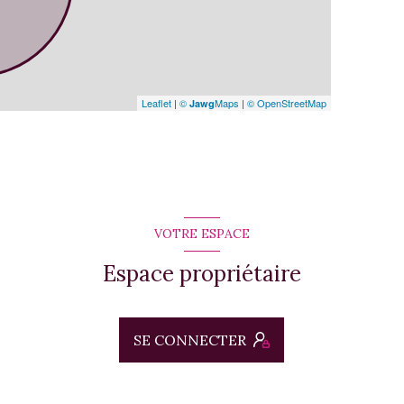
Leaflet
|
©
Maps
|
© OpenStreetMap
Jawg
VOTRE ESPACE
Espace propriétaire
SE CONNECTER