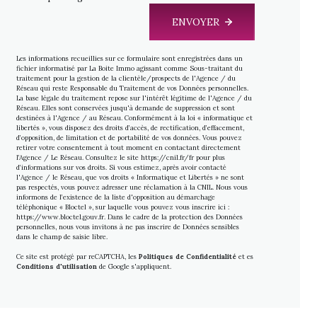
ENVOYER
Les informations recueillies sur ce formulaire sont enregistrées dans un
fichier informatisé par La Boite Immo agissant comme Sous-traitant du
traitement pour la gestion de la clientèle/prospects de l'Agence / du
Réseau qui reste Responsable du Traitement de vos Données personnelles.
La base légale du traitement repose sur l'intérêt légitime de l'Agence / du
Réseau. Elles sont conservées jusqu'à demande de suppression et sont
destinées à l'Agence / au Réseau. Conformément à la loi « informatique et
libertés », vous disposez des droits d’accès, de rectification, d’effacement,
d’opposition, de limitation et de portabilité de vos données. Vous pouvez
retirer votre consentement à tout moment en contactant directement
l’Agence / Le Réseau. Consultez le site
https://cnil.fr/fr
pour plus
d’informations sur vos droits. Si vous estimez, après avoir contacté
l'Agence / le Réseau, que vos droits « Informatique et Libertés » ne sont
pas respectés, vous pouvez adresser une réclamation à la CNIL. Nous vous
informons de l’existence de la liste d'opposition au démarchage
téléphonique « Bloctel », sur laquelle vous pouvez vous inscrire ici :
https://www.bloctel.gouv.fr
. Dans le cadre de la protection des Données
personnelles, nous vous invitons à ne pas inscrire de Données sensibles
dans le champ de saisie libre.
Ce site est protégé par reCAPTCHA, les
Politiques de Confidentialité
et es
Conditions d'utilisation
de Google s'appliquent.