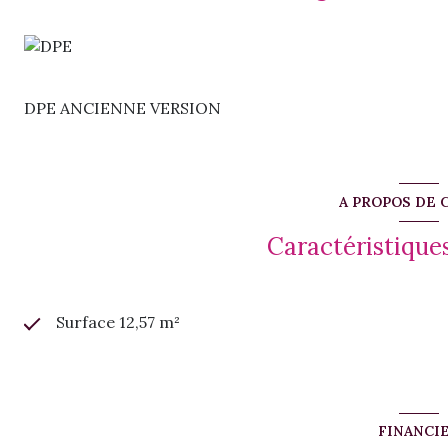
Loyer : 800 euros HT / mois
Charges incluses : eau, électricité (EDF) et internet
Taxe foncière : en sus
Dépôt de garantie : 1 600 euros
Honoraires d’agence : 1 440 euros HT
DPE ANCIENNE VERSION
Possibilité également de louer plusieurs salles ou l’ens
d’installation. Nous consulter pour plus d’informations.
Pour toute information ou organiser une visite :
Flavie SANCHEZ
A PROPOS DE 
Alias Immobilier
0690 41 99 74
Caractéristiques
Surface 12,57 m²
FINANCI