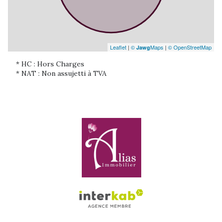
Leaflet
|
©
Maps
|
© OpenStreetMap
Jawg
* HC : Hors Charges
* NAT : Non assujetti à TVA