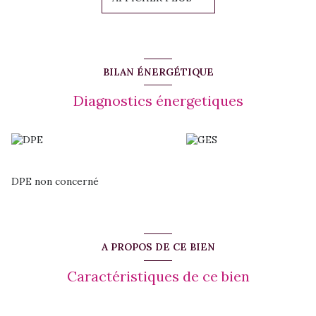
Eclairage naturel par un vellux, joli plafond mansardé
Immeuble sécurisé
Spacieux parking
Espace sanitaire en commun
Les atouts du bien
BILAN ÉNERGÉTIQUE
Très calme
: idéal pour un travail en toute sérénité
Luminosité naturelle
: offre un cadre de travail agréable
Diagnostics énergetiques
Emplacement stratégique
: au cœur de Jarry, avec un accès
facile aux axes principaux et aux services
Disponible immédiatement
Loué à 300 euros HT/mois tout compris
Honoraires agence de 432 euros HT
DPE non concerné
Vous souhaitez visiter ou obtenir plus d'informations,
contactez-nous au
0690 41 99 74
A PROPOS DE CE BIEN
Caractéristiques de ce bien