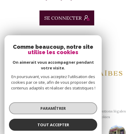
SE CONNECTER
ADHÉRENTS
Comme beaucoup, notre site
utilise les cookies
Nous adhérons
On aimerait vous accompagner pendant
votre visite.
En poursuivant, vous acceptez l'utilisation des
cookies par ce site, afin de vous proposer des
contenus adaptés et réaliser des statistiques !
© 2026 | Tous droits réservés
PARAMÉTRER
Nos honoraires
Nos partenaires
Mentions légales
Admin
Politique RGPD
Cookies
TOUT ACCEPTER
Réalisé par :
Agence ALIAS Immobilier