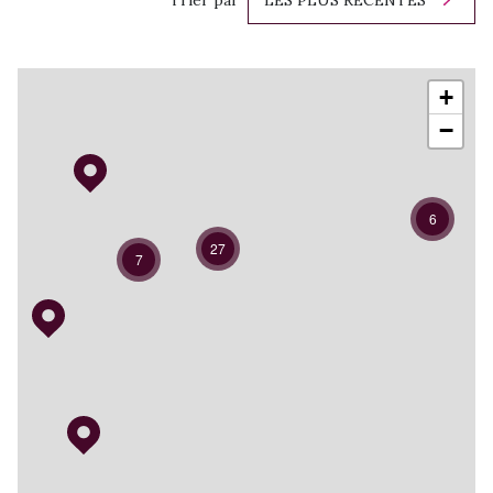
LES PLUS RÉCENTES
+
−
6
27
7