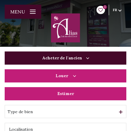
0
FR
MENU
Acheter
de l'ancien
Louer
De l'ancien
De l'immo pro
Estimer
à l'année
De l'immo pro
Type de bien