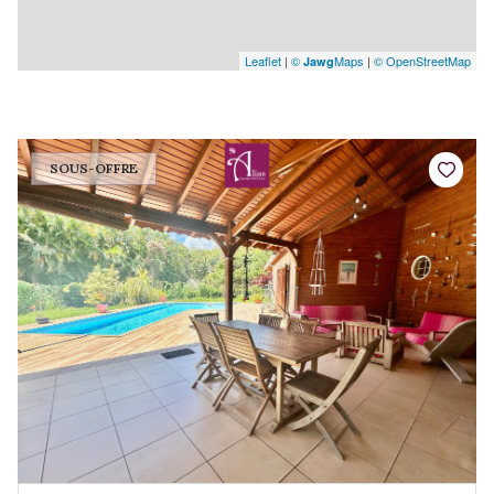
Leaflet
|
©
Maps
|
© OpenStreetMap
Jawg
SOUS-OFFRE