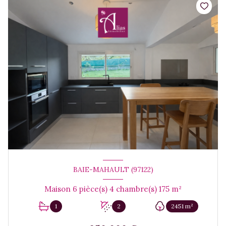
BAIE-MAHAULT (97122)
Maison 6 pièce(s) 4 chambre(s) 175 m²
1
2
2451 m²